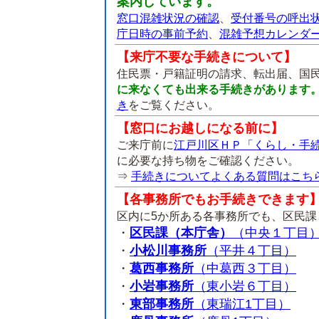
案内しています。
窓口混雑状況の確認
、
受付番号の呼出
庁日時の事前予約
、
混雑予想カレンダ
【来庁不要な手続きについて】
住民票・戸籍証明の請求、転出届、国
に来なくても出来る手続きがあります
き
をご覧ください。
【窓口にお越しになる前に】
ご来庁前に
江戸川区ＨＰ「くらし・手
に必要な持ち物をご確認ください。
⇒
手続きについてよくある質問はこち
【各事務所でもお手続きできます
区内に5か所ある各事務所でも、区民
・
区民課（本庁舎）
（中央１丁目
・
小松川事務所
（平井４丁目）
・
葛西事務所
（中葛西３丁目）
・
小岩事務所
（東小岩６丁目）
・
東部事務所
（東瑞江1丁目）