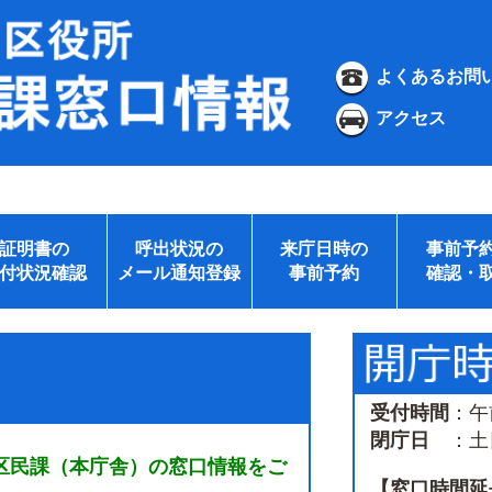
よくあるお問
アクセス
証明書の
呼出状況の
来庁日時の
事前予
付状況確認
メール通知登録
事前予約
確認・
受付時間
：午
閉庁日
：土日
区民課（本庁舎）の窓口情報をご
【窓口時間延