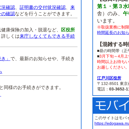
第１・第３水
状況確認
、
証明書の交付状況確認
、
来
舎）のみ、
午
ーの確認
などを行うことができます。
います。
※取扱業務に制
民健康保険の加入・脱退など、
区役所
時間延長のお知
。
詳しくは
来庁しなくてもできる手続
【混雑する時
■昼の時間帯（正
■
3月下旬～4月
続き」
で、最新のお知らせや、手続き
時間以上お待ち
お越しください
ら
江戸川区役所
】
〒132-8501
課と同様のお手続きができます。
電話：
03-3652-1
）
このサイトはモバ
https://edogawa.m