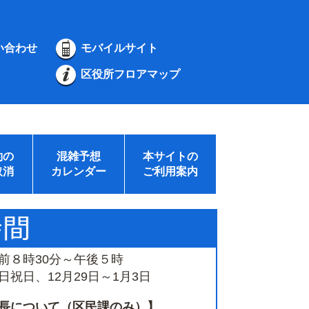
い合わせ
モバイルサイト
区役所フロアマップ
約の
混雑予想
本サイトの
取消
カレンダー
ご利用案内
前８時30分～午後５時
祝日、12月29日～1月3日
長について（区民課のみ）】