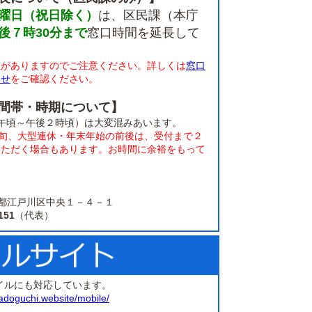
曜日（祝日除く）
は、区民課（本庁
後７時30分まで
窓口時間を延長して
限がありますのでご注意ください。詳しくは
窓口
らせ
をご確認ください。
間帯・時期について】
午頃～午後２時頃）は大変混みあいます。
上旬、大型連休・年末年始の前後は、受付まで２
いただく場合もあります。お時間に余裕をもって
。
 東京都江戸川区中央１－４－１
151
（代表）
イルにも対応しています。
adoguchi.website/mobile/