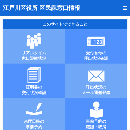
トップページ
江戸川区役所 区民課窓口情報
リアルタイム窓口混雑状況
このサイトでできること
受付番号の呼出状況確認
証明書の交付状況確認
リアルタイム
受付番号の
呼出状況のメール通知登録
窓口混雑状況
呼出状況確認
来庁日時の事前予約
事前予約の確認・取消
証明書の
呼出状況の
混雑予想カレンダー
交付状況確認
メール通知登録
本サイトのご利用案内
来庁日時の
事前予約の
事前予約
確認・取消