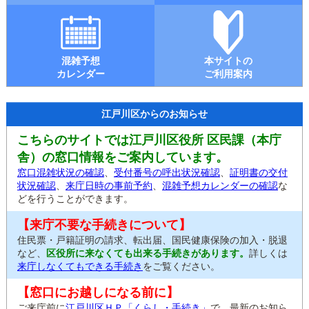
混雑予想
本サイトの
カレンダー
ご利用案内
江戸川区からのお知らせ
こちらのサイトでは江戸川区役所 区民課（本庁
舎）の窓口情報をご案内しています。
窓口混雑状況の確認
、
受付番号の呼出状況確認
、
証明書の交付
状況確認
、
来庁日時の事前予約
、
混雑予想カレンダーの確認
な
どを行うことができます。
【来庁不要な手続きについて】
住民票・戸籍証明の請求、転出届、国民健康保険の加入・脱退
など、
区役所に来なくても出来る手続きがあります。
詳しくは
来庁しなくてもできる手続き
をご覧ください。
【窓口にお越しになる前に】
ご来庁前に
江戸川区ＨＰ「くらし・手続き」
で、最新のお知ら