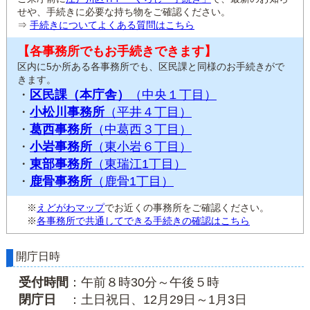
せや、手続きに必要な持ち物をご確認ください。
⇒
手続きについてよくある質問はこちら
【各事務所でもお手続きできます】
区内に5か所ある各事務所でも、区民課と同様のお手続きがで
きます。
・
区民課（本庁舎）
（中央１丁目）
・
小松川事務所
（平井４丁目）
・
葛西事務所
（中葛西３丁目）
・
小岩事務所
（東小岩６丁目）
・
東部事務所
（東瑞江1丁目）
・
鹿骨事務所
（鹿骨1丁目）
※
えどがわマップ
でお近くの事務所をご確認ください。
※
各事務所で共通してできる手続きの確認はこちら
開庁日時
受付時間
：午前８時30分～午後５時
閉庁日
：土日祝日、12月29日～1月3日