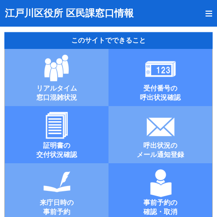
トップページ
江戸川区役所 区民課窓口情報
リアルタイム窓口混雑状況
このサイトでできること
受付番号の呼出状況確認
証明書の交付状況確認
リアルタイム
受付番号の
呼出状況のメール通知登録
窓口混雑状況
呼出状況確認
来庁日時の事前予約
事前予約の確認・取消
証明書の
呼出状況の
混雑予想カレンダー
交付状況確認
メール通知登録
本サイトのご利用案内
来庁日時の
事前予約の
事前予約
確認・取消