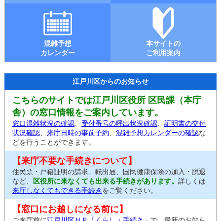
混雑予想
本サイトの
カレンダー
ご利用案内
江戸川区からのお知らせ
こちらのサイトでは江戸川区役所 区民課（本庁
舎）の窓口情報をご案内しています。
窓口混雑状況の確認
、
受付番号の呼出状況確認
、
証明書の交付
状況確認
、
来庁日時の事前予約
、
混雑予想カレンダーの確認
な
どを行うことができます。
【来庁不要な手続きについて】
住民票・戸籍証明の請求、転出届、国民健康保険の加入・脱退
など、
区役所に来なくても出来る手続きがあります。
詳しくは
来庁しなくてもできる手続き
をご覧ください。
【窓口にお越しになる前に】
ご来庁前に
江戸川区ＨＰ「くらし・手続き」
で、最新のお知ら