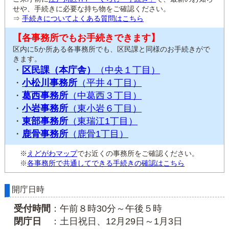
せや、手続きに必要な持ち物をご確認ください。
⇒
手続きについてよくある質問はこちら
【各事務所でもお手続きできます】
区内に5か所ある各事務所でも、区民課と同様のお手続きがで
きます。
・
区民課（本庁舎）
（中央１丁目）
・
小松川事務所
（平井４丁目）
・
葛西事務所
（中葛西３丁目）
・
小岩事務所
（東小岩６丁目）
・
東部事務所
（東瑞江1丁目）
・
鹿骨事務所
（鹿骨1丁目）
※
えどがわマップ
でお近くの事務所をご確認ください。
※
各事務所で共通してできる手続きの確認はこちら
開庁日時
受付時間
：午前８時30分～午後５時
閉庁日
：土日祝日、12月29日～1月3日