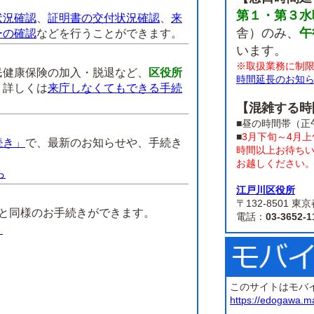
第１・第３水
状況確認
、
証明書の交付状況確認
、
来
舎）のみ、
午
ーの確認
などを行うことができます。
います。
※取扱業務に制
民健康保険の加入・脱退など、
区役所
時間延長のお知
。
詳しくは
来庁しなくてもできる手続
【混雑する時
■昼の時間帯（正
■
3月下旬～4月
続き」
で、最新のお知らせや、手続き
時間以上お待ち
お越しください
ら
江戸川区役所
】
〒132-8501
課と同様のお手続きができます。
電話：
03-3652-1
）
このサイトはモバ
https://edogawa.m