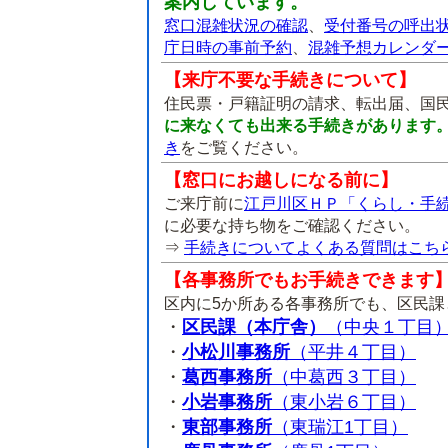
案内しています。
窓口混雑状況の確認
、
受付番号の呼出
庁日時の事前予約
、
混雑予想カレンダ
【来庁不要な手続きについて】
住民票・戸籍証明の請求、転出届、国
に来なくても出来る手続きがあります
き
をご覧ください。
【窓口にお越しになる前に】
ご来庁前に
江戸川区ＨＰ「くらし・手
に必要な持ち物をご確認ください。
⇒
手続きについてよくある質問はこち
【各事務所でもお手続きできます
区内に5か所ある各事務所でも、区民
・
区民課（本庁舎）
（中央１丁目
・
小松川事務所
（平井４丁目）
・
葛西事務所
（中葛西３丁目）
・
小岩事務所
（東小岩６丁目）
・
東部事務所
（東瑞江1丁目）