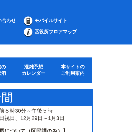
い合わせ
モバイルサイト
区役所フロアマップ
約の
混雑予想
本サイトの
取消
カレンダー
ご利用案内
前８時30分～午後５時
祝日、12月29日～1月3日
長について（区民課のみ）】