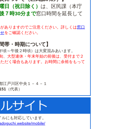
曜日（祝日除く）
は、区民課（本庁
後７時30分まで
窓口時間を延長して
限がありますのでご注意ください。詳しくは
窓口
らせ
をご確認ください。
間帯・時期について】
午頃～午後２時頃）は大変混みあいます。
上旬、大型連休・年末年始の前後は、受付まで２
いただく場合もあります。お時間に余裕をもって
。
 東京都江戸川区中央１－４－１
151
（代表）
イルにも対応しています。
adoguchi.website/mobile/