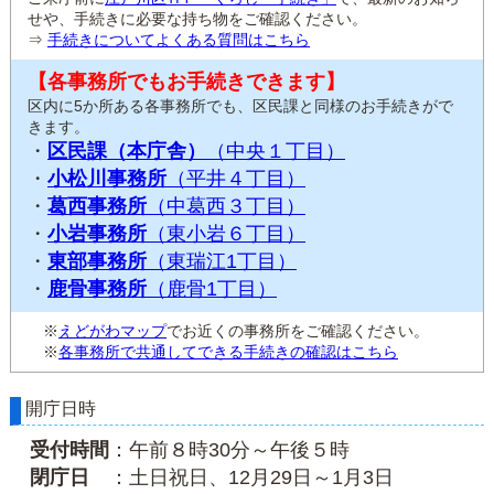
せや、手続きに必要な持ち物をご確認ください。
⇒
手続きについてよくある質問はこちら
【各事務所でもお手続きできます】
区内に5か所ある各事務所でも、区民課と同様のお手続きがで
きます。
・
区民課（本庁舎）
（中央１丁目）
・
小松川事務所
（平井４丁目）
・
葛西事務所
（中葛西３丁目）
・
小岩事務所
（東小岩６丁目）
・
東部事務所
（東瑞江1丁目）
・
鹿骨事務所
（鹿骨1丁目）
※
えどがわマップ
でお近くの事務所をご確認ください。
※
各事務所で共通してできる手続きの確認はこちら
開庁日時
受付時間
：午前８時30分～午後５時
閉庁日
：土日祝日、12月29日～1月3日