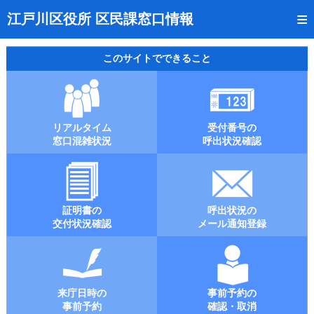
トップページ
江戸川区役所 区民課窓口情報
リアルタイム窓口混雑状況
このサイトでできること
受付番号の呼出状況確認
証明書の交付状況確認
リアルタイム
受付番号の
呼出状況のメール通知登録
窓口混雑状況
呼出状況確認
来庁日時の事前予約
事前予約の確認・取消
証明書の
呼出状況の
混雑予想カレンダー
交付状況確認
メール通知登録
本サイトのご利用案内
来庁日時の
事前予約の
事前予約
確認・取消