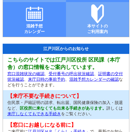
混雑予想
本サイトの
カレンダー
ご利用案内
江戸川区からのお知らせ
こちらのサイトでは江戸川区役所 区民課（本庁
舎）の窓口情報をご案内しています。
窓口混雑状況の確認
、
受付番号の呼出状況確認
、
証明書の交付
状況確認
、
来庁日時の事前予約
、
混雑予想カレンダーの確認
な
どを行うことができます。
【来庁不要な手続きについて】
住民票・戸籍証明の請求、転出届、国民健康保険の加入・脱退
など、
区役所に来なくても出来る手続きがあります。
詳しくは
来庁しなくてもできる手続き
をご覧ください。
【窓口にお越しになる前に】
ご来庁前に
江戸川区ＨＰ「くらし・手続き」
で、最新のお知ら