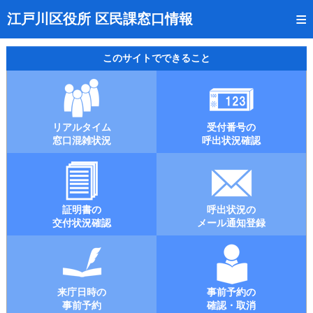
トップページ
江戸川区役所 区民課窓口情報
リアルタイム窓口混雑状況
このサイトでできること
受付番号の呼出状況確認
証明書の交付状況確認
リアルタイム
受付番号の
呼出状況のメール通知登録
窓口混雑状況
呼出状況確認
来庁日時の事前予約
事前予約の確認・取消
証明書の
呼出状況の
混雑予想カレンダー
交付状況確認
メール通知登録
本サイトのご利用案内
来庁日時の
事前予約の
事前予約
確認・取消