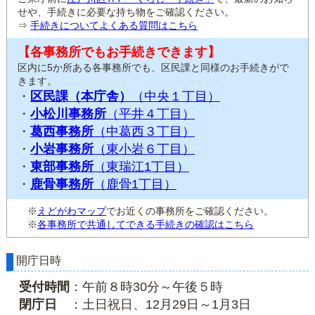
せや、手続きに必要な持ち物をご確認ください。
⇒
手続きについてよくある質問はこちら
【各事務所でもお手続きできます】
区内に5か所ある各事務所でも、区民課と同様のお手続きがで
きます。
・
区民課（本庁舎）
（中央１丁目）
・
小松川事務所
（平井４丁目）
・
葛西事務所
（中葛西３丁目）
・
小岩事務所
（東小岩６丁目）
・
東部事務所
（東瑞江1丁目）
・
鹿骨事務所
（鹿骨1丁目）
※
えどがわマップ
でお近くの事務所をご確認ください。
※
各事務所で共通してできる手続きの確認はこちら
開庁日時
受付時間
：午前８時30分～午後５時
閉庁日
：土日祝日、12月29日～1月3日