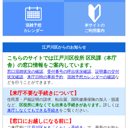
混雑予想
本サイトの
カレンダー
ご利用案内
江戸川区からのお知らせ
こちらのサイトでは江戸川区役所 区民課（本庁
舎）の窓口情報をご案内しています。
窓口混雑状況の確認
、
受付番号の呼出状況確認
、
証明書の交付
状況確認
、
来庁日時の事前予約
、
混雑予想カレンダーの確認
な
どを行うことができます。
【来庁不要な手続きについて】
住民票・戸籍証明の請求、転出届、国民健康保険の加入・脱退
など、
区役所に来なくても出来る手続きがあります。
詳しくは
来庁しなくてもできる手続き
をご覧ください。
【窓口にお越しになる前に】
ご来庁前に
江戸川区ＨＰ「くらし・手続き」
で、最新のお知ら