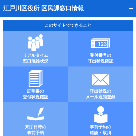
トップページ
江戸川区役所 区民課窓口情報
リアルタイム窓口混雑状況
このサイトでできること
受付番号の呼出状況確認
証明書の交付状況確認
リアルタイム
受付番号の
呼出状況のメール通知登録
窓口混雑状況
呼出状況確認
来庁日時の事前予約
事前予約の確認・取消
証明書の
呼出状況の
混雑予想カレンダー
交付状況確認
メール通知登録
本サイトのご利用案内
来庁日時の
事前予約の
事前予約
確認・取消