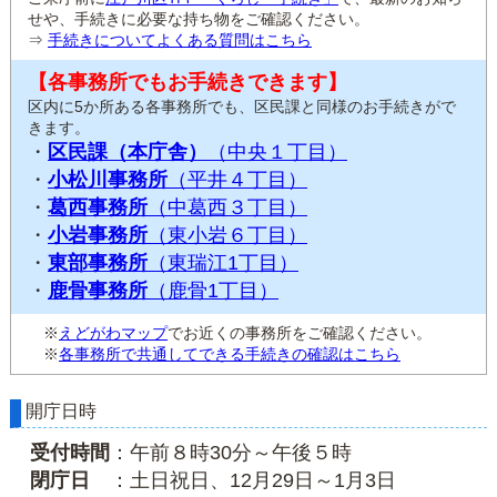
せや、手続きに必要な持ち物をご確認ください。
⇒
手続きについてよくある質問はこちら
【各事務所でもお手続きできます】
区内に5か所ある各事務所でも、区民課と同様のお手続きがで
きます。
・
区民課（本庁舎）
（中央１丁目）
・
小松川事務所
（平井４丁目）
・
葛西事務所
（中葛西３丁目）
・
小岩事務所
（東小岩６丁目）
・
東部事務所
（東瑞江1丁目）
・
鹿骨事務所
（鹿骨1丁目）
※
えどがわマップ
でお近くの事務所をご確認ください。
※
各事務所で共通してできる手続きの確認はこちら
開庁日時
受付時間
：午前８時30分～午後５時
閉庁日
：土日祝日、12月29日～1月3日