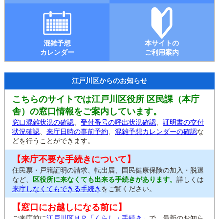
混雑予想
本サイトの
カレンダー
ご利用案内
江戸川区からのお知らせ
こちらのサイトでは江戸川区役所 区民課（本庁
舎）の窓口情報をご案内しています。
窓口混雑状況の確認
、
受付番号の呼出状況確認
、
証明書の交付
状況確認
、
来庁日時の事前予約
、
混雑予想カレンダーの確認
な
どを行うことができます。
【来庁不要な手続きについて】
住民票・戸籍証明の請求、転出届、国民健康保険の加入・脱退
など、
区役所に来なくても出来る手続きがあります。
詳しくは
来庁しなくてもできる手続き
をご覧ください。
【窓口にお越しになる前に】
ご来庁前に
江戸川区ＨＰ「くらし・手続き」
で、最新のお知ら