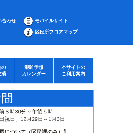
い合わせ
モバイルサイト
区役所フロアマップ
約の
混雑予想
本サイトの
取消
カレンダー
ご利用案内
前８時30分～午後５時
祝日、12月29日～1月3日
長について（区民課のみ）】