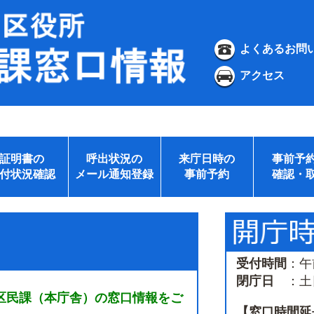
よくあるお問
アクセス
証明書の
呼出状況の
来庁日時の
事前予
付状況確認
メール通知登録
事前予約
確認・
受付時間
：午
閉庁日
：土日
区民課（本庁舎）の窓口情報をご
【窓口時間延