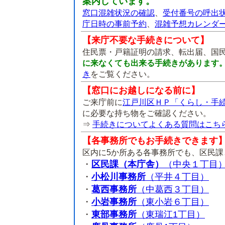
案内しています。
窓口混雑状況の確認
、
受付番号の呼出
庁日時の事前予約
、
混雑予想カレンダ
【来庁不要な手続きについて】
住民票・戸籍証明の請求、転出届、国
に来なくても出来る手続きがあります
き
をご覧ください。
【窓口にお越しになる前に】
ご来庁前に
江戸川区ＨＰ「くらし・手
に必要な持ち物をご確認ください。
⇒
手続きについてよくある質問はこち
【各事務所でもお手続きできます
区内に5か所ある各事務所でも、区民
・
区民課（本庁舎）
（中央１丁目
・
小松川事務所
（平井４丁目）
・
葛西事務所
（中葛西３丁目）
・
小岩事務所
（東小岩６丁目）
・
東部事務所
（東瑞江1丁目）