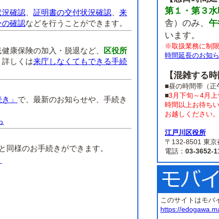
第１・第３水
状況確認
、
証明書の交付状況確認
、
来
舎）のみ、
午
ーの確認
などを行うことができます。
います。
※取扱業務に制
民健康保険の加入・脱退など、
区役所
時間延長のお知
。
詳しくは
来庁しなくてもできる手続
【混雑する時
■昼の時間帯（正
■
3月下旬～4月
続き」
で、最新のお知らせや、手続き
時間以上お待ち
お越しください
ら
江戸川区役所
】
〒132-8501
課と同様のお手続きができます。
電話：
03-3652-1
）
このサイトはモバ
https://edogawa.m