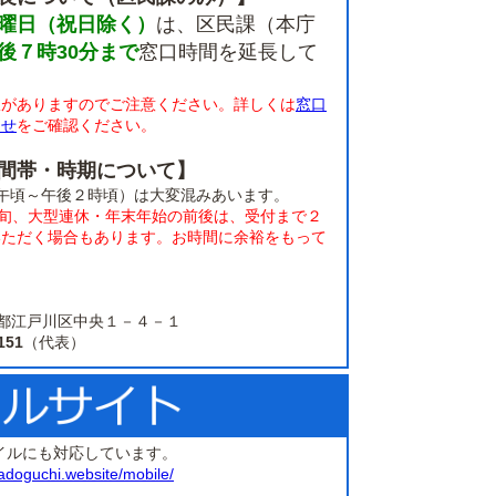
曜日（祝日除く）
は、区民課（本庁
後７時30分まで
窓口時間を延長して
限がありますのでご注意ください。詳しくは
窓口
らせ
をご確認ください。
間帯・時期について】
午頃～午後２時頃）は大変混みあいます。
上旬、大型連休・年末年始の前後は、受付まで２
いただく場合もあります。お時間に余裕をもって
。
 東京都江戸川区中央１－４－１
151
（代表）
イルにも対応しています。
adoguchi.website/mobile/