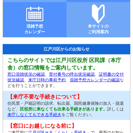
混雑予想
本サイトの
カレンダー
ご利用案内
江戸川区からのお知らせ
こちらのサイトでは江戸川区役所 区民課（本庁
舎）の窓口情報をご案内しています。
窓口混雑状況の確認
、
受付番号の呼出状況確認
、
証明書の交付
状況確認
、
来庁日時の事前予約
、
混雑予想カレンダーの確認
な
どを行うことができます。
【来庁不要な手続きについて】
住民票・戸籍証明の請求、転出届、国民健康保険の加入・脱退
など、
区役所に来なくても出来る手続きがあります。
詳しくは
来庁しなくてもできる手続き
をご覧ください。
【窓口にお越しになる前に】
ご来庁前に
江戸川区ＨＰ「くらし・手続き」
で、最新のお知ら