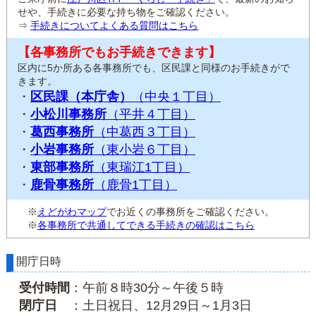
せや、手続きに必要な持ち物をご確認ください。
⇒
手続きについてよくある質問はこちら
【各事務所でもお手続きできます】
区内に5か所ある各事務所でも、区民課と同様のお手続きがで
きます。
・
区民課（本庁舎）
（中央１丁目）
・
小松川事務所
（平井４丁目）
・
葛西事務所
（中葛西３丁目）
・
小岩事務所
（東小岩６丁目）
・
東部事務所
（東瑞江1丁目）
・
鹿骨事務所
（鹿骨1丁目）
※
えどがわマップ
でお近くの事務所をご確認ください。
※
各事務所で共通してできる手続きの確認はこちら
開庁日時
受付時間
：午前８時30分～午後５時
閉庁日
：土日祝日、12月29日～1月3日