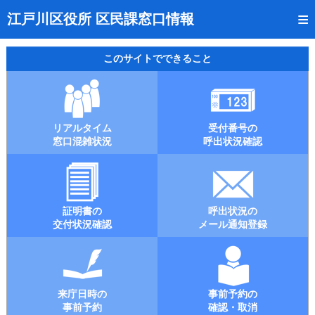
トップページ
江戸川区役所 区民課窓口情報
リアルタイム窓口混雑状況
このサイトでできること
受付番号の呼出状況確認
証明書の交付状況確認
リアルタイム
受付番号の
呼出状況のメール通知登録
窓口混雑状況
呼出状況確認
来庁日時の事前予約
事前予約の確認・取消
証明書の
呼出状況の
混雑予想カレンダー
交付状況確認
メール通知登録
本サイトのご利用案内
来庁日時の
事前予約の
事前予約
確認・取消