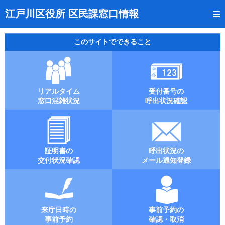
トップページ
江戸川区役所 区民課窓口情報
リアルタイム窓口混雑状況
このサイトでできること
受付番号の呼出状況確認
証明書の交付状況確認
リアルタイム
受付番号の
呼出状況のメール通知登録
窓口混雑状況
呼出状況確認
来庁日時の事前予約
事前予約の確認・取消
証明書の
呼出状況の
混雑予想カレンダー
交付状況確認
メール通知登録
本サイトのご利用案内
来庁日時の
事前予約の
事前予約
確認・取消