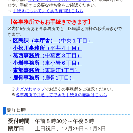
せや、手続きに必要な持ち物をご確認ください。
⇒
手続きについてよくある質問はこちら
【各事務所でもお手続きできます】
区内に5か所ある各事務所でも、区民課と同様のお手続きがで
きます。
・
区民課（本庁舎）
（中央１丁目）
・
小松川事務所
（平井４丁目）
・
葛西事務所
（中葛西３丁目）
・
小岩事務所
（東小岩６丁目）
・
東部事務所
（東瑞江1丁目）
・
鹿骨事務所
（鹿骨1丁目）
※
えどがわマップ
でお近くの事務所をご確認ください。
※
各事務所で共通してできる手続きの確認はこちら
開庁日時
受付時間
：午前８時30分～午後５時
閉庁日
：土日祝日、12月29日～1月3日