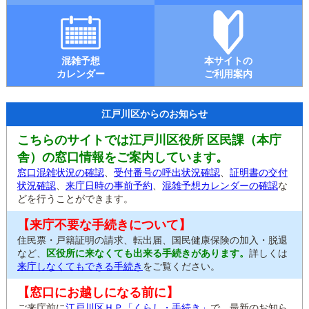
混雑予想
本サイトの
カレンダー
ご利用案内
江戸川区からのお知らせ
こちらのサイトでは江戸川区役所 区民課（本庁
舎）の窓口情報をご案内しています。
窓口混雑状況の確認
、
受付番号の呼出状況確認
、
証明書の交付
状況確認
、
来庁日時の事前予約
、
混雑予想カレンダーの確認
な
どを行うことができます。
【来庁不要な手続きについて】
住民票・戸籍証明の請求、転出届、国民健康保険の加入・脱退
など、
区役所に来なくても出来る手続きがあります。
詳しくは
来庁しなくてもできる手続き
をご覧ください。
【窓口にお越しになる前に】
ご来庁前に
江戸川区ＨＰ「くらし・手続き」
で、最新のお知ら