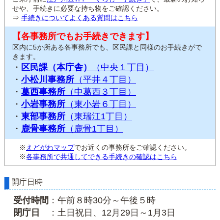
せや、手続きに必要な持ち物をご確認ください。
⇒
手続きについてよくある質問はこちら
【各事務所でもお手続きできます】
区内に5か所ある各事務所でも、区民課と同様のお手続きがで
きます。
・
区民課（本庁舎）
（中央１丁目）
・
小松川事務所
（平井４丁目）
・
葛西事務所
（中葛西３丁目）
・
小岩事務所
（東小岩６丁目）
・
東部事務所
（東瑞江1丁目）
・
鹿骨事務所
（鹿骨1丁目）
※
えどがわマップ
でお近くの事務所をご確認ください。
※
各事務所で共通してできる手続きの確認はこちら
開庁日時
受付時間
：午前８時30分～午後５時
閉庁日
：土日祝日、12月29日～1月3日