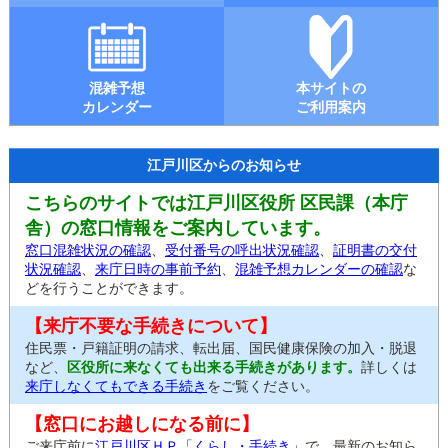
混雑予想
本サイトの
カレンダー
ご利用案内
江戸川区からのお知らせ
こちらのサイトでは江戸川区役所 区民課（本庁
舎）の窓口情報をご案内しています。
窓口混雑状況の確認
、
受付番号の呼出状況確認
、
証明書の交付
状況確認
、
来庁日時の事前予約
、
混雑予想カレンダーの確認
な
どを行うことができます。
【来庁不要な手続きについて】
住民票・戸籍証明の請求、転出届、国民健康保険の加入・脱退
など、
区役所に来なくても出来る手続きがあります。
詳しくは
来庁しなくてもできる手続き
をご覧ください。
【窓口にお越しになる前に】
ご来庁前に
江戸川区ＨＰ「くらし・手続き」
で、最新のお知ら