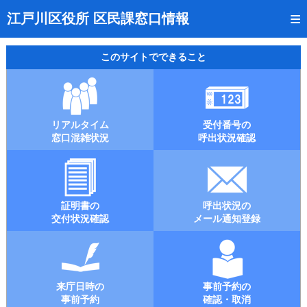
トップページ
江戸川区役所 区民課窓口情報
リアルタイム窓口混雑状況
このサイトでできること
受付番号の呼出状況確認
証明書の交付状況確認
リアルタイム
受付番号の
呼出状況のメール通知登録
窓口混雑状況
呼出状況確認
来庁日時の事前予約
事前予約の確認・取消
証明書の
呼出状況の
混雑予想カレンダー
交付状況確認
メール通知登録
本サイトのご利用案内
来庁日時の
事前予約の
事前予約
確認・取消