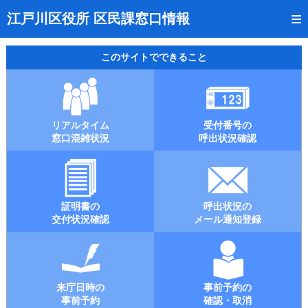
トップページ
江戸川区役所 区民課窓口情報
リアルタイム窓口混雑状況
このサイトでできること
受付番号の呼出状況確認
証明書の交付状況確認
リアルタイム
受付番号の
呼出状況のメール通知登録
窓口混雑状況
呼出状況確認
来庁日時の事前予約
事前予約の確認・取消
証明書の
呼出状況の
混雑予想カレンダー
交付状況確認
メール通知登録
本サイトのご利用案内
来庁日時の
事前予約の
事前予約
確認・取消