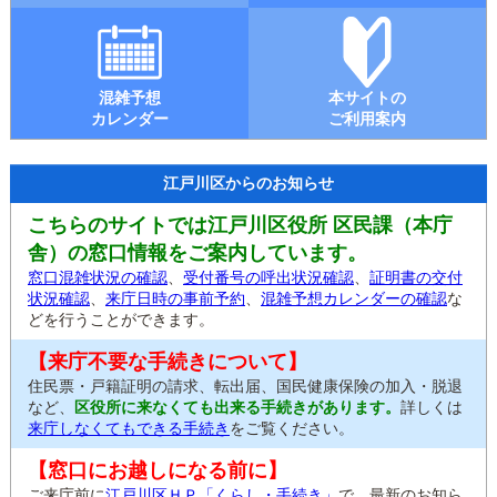
混雑予想
本サイトの
カレンダー
ご利用案内
江戸川区からのお知らせ
こちらのサイトでは江戸川区役所 区民課（本庁
舎）の窓口情報をご案内しています。
窓口混雑状況の確認
、
受付番号の呼出状況確認
、
証明書の交付
状況確認
、
来庁日時の事前予約
、
混雑予想カレンダーの確認
な
どを行うことができます。
【来庁不要な手続きについて】
住民票・戸籍証明の請求、転出届、国民健康保険の加入・脱退
など、
区役所に来なくても出来る手続きがあります。
詳しくは
来庁しなくてもできる手続き
をご覧ください。
【窓口にお越しになる前に】
ご来庁前に
江戸川区ＨＰ「くらし・手続き」
で、最新のお知ら