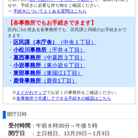
せや、手続きに必要な持ち物をご確認ください。
⇒
手続きについてよくある質問はこちら
【各事務所でもお手続きできます】
区内に5か所ある各事務所でも、区民課と同様のお手続きがで
きます。
・
区民課（本庁舎）
（中央１丁目）
・
小松川事務所
（平井４丁目）
・
葛西事務所
（中葛西３丁目）
・
小岩事務所
（東小岩６丁目）
・
東部事務所
（東瑞江1丁目）
・
鹿骨事務所
（鹿骨1丁目）
※
えどがわマップ
でお近くの事務所をご確認ください。
※
各事務所で共通してできる手続きの確認はこちら
開庁日時
受付時間
：午前８時30分～午後５時
閉庁日
：土日祝日、12月29日～1月3日