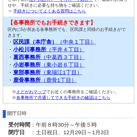
せや、手続きに必要な持ち物をご確認ください。
⇒
手続きについてよくある質問はこちら
【各事務所でもお手続きできます】
区内に5か所ある各事務所でも、区民課と同様のお手続きがで
きます。
・
区民課（本庁舎）
（中央１丁目）
・
小松川事務所
（平井４丁目）
・
葛西事務所
（中葛西３丁目）
・
小岩事務所
（東小岩６丁目）
・
東部事務所
（東瑞江1丁目）
・
鹿骨事務所
（鹿骨1丁目）
※
えどがわマップ
でお近くの事務所をご確認ください。
※
各事務所で共通してできる手続きの確認はこちら
開庁日時
受付時間
：午前８時30分～午後５時
閉庁日
：土日祝日、12月29日～1月3日