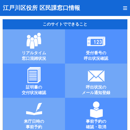
トップページ
江戸川区役所 区民課窓口情報
リアルタイム窓口混雑状況
このサイトでできること
受付番号の呼出状況確認
証明書の交付状況確認
リアルタイム
受付番号の
呼出状況のメール通知登録
窓口混雑状況
呼出状況確認
来庁日時の事前予約
事前予約の確認・取消
証明書の
呼出状況の
混雑予想カレンダー
交付状況確認
メール通知登録
本サイトのご利用案内
来庁日時の
事前予約の
事前予約
確認・取消