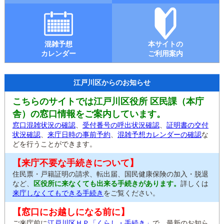
混雑予想
本サイトの
カレンダー
ご利用案内
江戸川区からのお知らせ
こちらのサイトでは江戸川区役所 区民課（本庁
舎）の窓口情報をご案内しています。
窓口混雑状況の確認
、
受付番号の呼出状況確認
、
証明書の交付
状況確認
、
来庁日時の事前予約
、
混雑予想カレンダーの確認
な
どを行うことができます。
【来庁不要な手続きについて】
住民票・戸籍証明の請求、転出届、国民健康保険の加入・脱退
など、
区役所に来なくても出来る手続きがあります。
詳しくは
来庁しなくてもできる手続き
をご覧ください。
【窓口にお越しになる前に】
ご来庁前に
江戸川区ＨＰ「くらし・手続き」
で、最新のお知ら