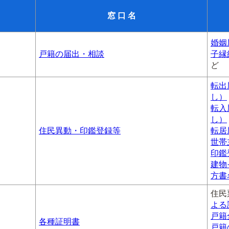
窓 口 名
婚姻
戸籍の届出・相談
子縁
ど
転出
し）
転入
し）
住民異動・印鑑登録等
転居
世帯
印鑑
建物
方書
住民
よる
戸籍
各種証明書
戸籍