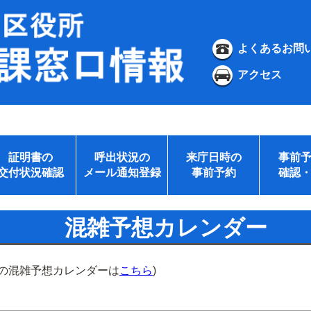
よくあるお問
アクセス
証明書の
呼出状況の
来庁日時の
事前
交付状況確認
メール通知登録
事前予約
確認
混雑予想カレンダー
所の混雑予想カレンダーは
こちら
)