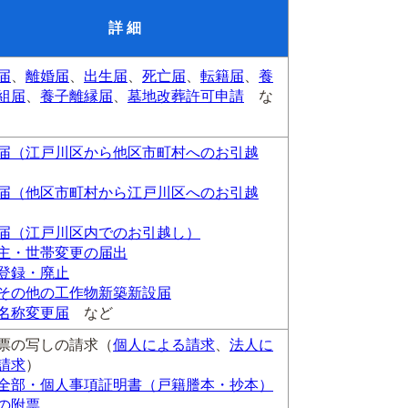
詳 細
届
、
離婚届
、
出生届
、
死亡届
、
転籍届
、
養
組届
、
養子離縁届
、
墓地改葬許可申請
な
届（江戸川区から他区市町村へのお引越
届（他区市町村から江戸川区へのお引越
届（江戸川区内でのお引越し）
主・世帯変更の届出
登録・廃止
その他の工作物新築新設届
名称変更届
など
票の写しの請求（
個人による請求
、
法人に
請求
）
全部・個人事項証明書（戸籍謄本・抄本）
の附票