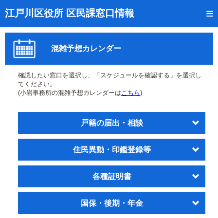
トップページ
江戸川区役所 区民課窓口情報
リアルタイム窓口混雑状況
混雑予想カレンダー
受付番号の呼出状況確認
証明書の交付状況確認
確認したい窓口を選択し、「スケジュールを確認する」を選択し
てください。
呼出状況のメール通知登録
(小岩事務所の混雑予想カレンダーは
こちら
)
来庁日時の事前予約
戸籍の届出・相談
事前予約の確認・取消
住民異動・印鑑登録等
混雑予想カレンダー
本サイトのご利用案内
各種証明書
国保・後期・年金