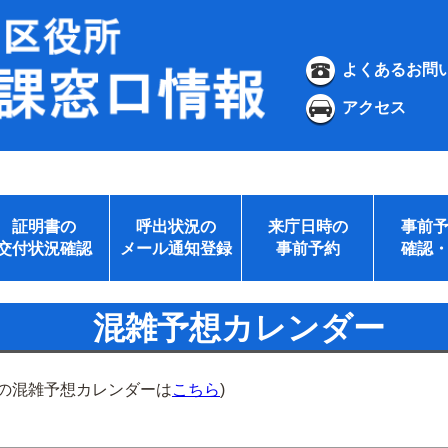
よくあるお問
アクセス
証明書の
呼出状況の
来庁日時の
事前
交付状況確認
メール通知登録
事前予約
確認
混雑予想カレンダー
所の混雑予想カレンダーは
こちら
)