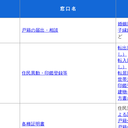
窓 口 名
婚姻
戸籍の届出・相談
子縁
ど
転出
し）
転入
し）
住民異動・印鑑登録等
転居
世帯
印鑑
建物
方書
住民
よる
戸籍
各種証明書
戸籍