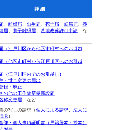
詳 細
届
、
離婚届
、
出生届
、
死亡届
、
転籍届
、
養
組届
、
養子離縁届
、
墓地改葬許可申請
な
届（江戸川区から他区市町村へのお引越
届（他区市町村から江戸川区へのお引越
届（江戸川区内でのお引越し）
主・世帯変更の届出
登録・廃止
その他の工作物新築新設届
名称変更届
など
票の写しの請求（
個人による請求
、
法人に
請求
）
全部・個人事項証明書（戸籍謄本・抄本）
の附票