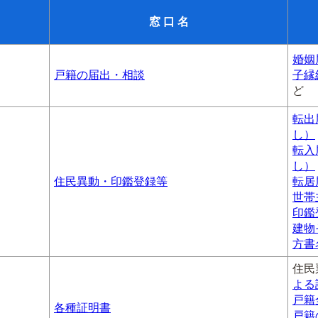
窓 口 名
婚姻
戸籍の届出・相談
子縁
ど
転出
し）
転入
し）
住民異動・印鑑登録等
転居
世帯
印鑑
建物
方書
住民
よる
戸籍
各種証明書
戸籍