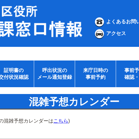
よくあるお問
アクセス
証明書の
呼出状況の
来庁日時の
事前
交付状況確認
メール通知登録
事前予約
確認
混雑予想カレンダー
所の混雑予想カレンダーは
こちら
)