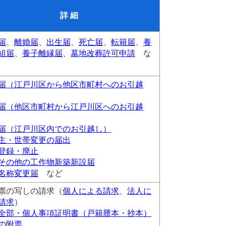
詳 細
届
、
離婚届
、
出生届
、
死亡届
、
転籍届
、
養
組届
、
養子離縁届
、
墓地改葬許可申請
な
届（江戸川区から他区市町村へのお引越
届（他区市町村から江戸川区へのお引越
届（江戸川区内でのお引越し）
主・世帯変更の届出
登録・廃止
その他の工作物新築新設届
名称変更届
など
票の写しの請求（
個人による請求
、
法人に
請求
）
全部・個人事項証明書（戸籍謄本・抄本）
の附票