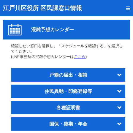
トップページ
江戸川区役所 区民課窓口情報
リアルタイム窓口混雑状況
混雑予想カレンダー
受付番号の呼出状況確認
証明書の交付状況確認
確認したい窓口を選択し、「スケジュールを確認する」を選択し
てください。
呼出状況のメール通知登録
(小岩事務所の混雑予想カレンダーは
こちら
)
来庁日時の事前予約
戸籍の届出・相談
事前予約の確認・取消
住民異動・印鑑登録等
混雑予想カレンダー
本サイトのご利用案内
各種証明書
国保・後期・年金