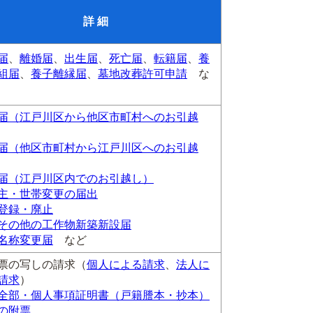
詳 細
届
、
離婚届
、
出生届
、
死亡届
、
転籍届
、
養
組届
、
養子離縁届
、
墓地改葬許可申請
な
届（江戸川区から他区市町村へのお引越
届（他区市町村から江戸川区へのお引越
届（江戸川区内でのお引越し）
主・世帯変更の届出
登録・廃止
その他の工作物新築新設届
名称変更届
など
票の写しの請求（
個人による請求
、
法人に
請求
）
全部・個人事項証明書（戸籍謄本・抄本）
の附票