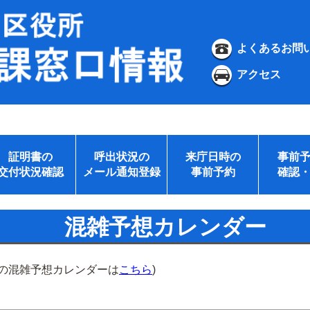
よくあるお問
アクセス
証明書の
呼出状況の
来庁日時の
事前
交付状況確認
メール通知登録
事前予約
確認
混雑予想カレンダー
所の混雑予想カレンダーは
こちら
)