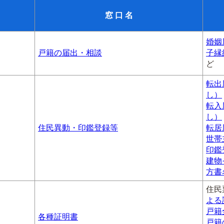
窓 口 名
婚姻
戸籍の届出・相談
子縁
ど
転出
し）
転入
し）
住民異動・印鑑登録等
転居
世帯
印鑑
建物
方書
住民
よる
戸籍
各種証明書
戸籍