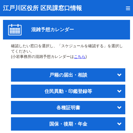
トップページ
江戸川区役所 区民課窓口情報
リアルタイム窓口混雑状況
混雑予想カレンダー
受付番号の呼出状況確認
証明書の交付状況確認
確認したい窓口を選択し、「スケジュールを確認する」を選択し
てください。
呼出状況のメール通知登録
(小岩事務所の混雑予想カレンダーは
こちら
)
来庁日時の事前予約
戸籍の届出・相談
事前予約の確認・取消
住民異動・印鑑登録等
混雑予想カレンダー
本サイトのご利用案内
各種証明書
国保・後期・年金