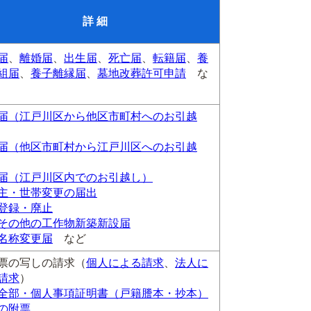
詳 細
届
、
離婚届
、
出生届
、
死亡届
、
転籍届
、
養
組届
、
養子離縁届
、
墓地改葬許可申請
な
届（江戸川区から他区市町村へのお引越
届（他区市町村から江戸川区へのお引越
届（江戸川区内でのお引越し）
主・世帯変更の届出
登録・廃止
その他の工作物新築新設届
名称変更届
など
票の写しの請求（
個人による請求
、
法人に
請求
）
全部・個人事項証明書（戸籍謄本・抄本）
の附票