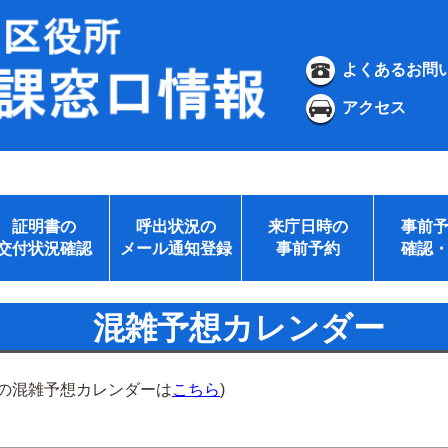
よくあるお問
アクセス
証明書の
呼出状況の
来庁日時の
事前
交付状況確認
メール通知登録
事前予約
確認
混雑予想カレンダー
所の混雑予想カレンダーは
こちら
)