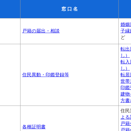
窓 口 名
婚姻
戸籍の届出・相談
子縁
ど
転出
し）
転入
し）
住民異動・印鑑登録等
転居
世帯
印鑑
建物
方書
住民
よる
戸籍
各種証明書
戸籍