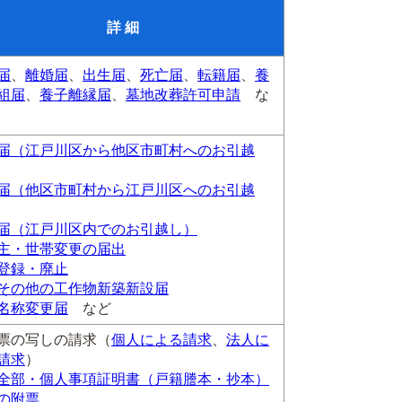
詳 細
届
、
離婚届
、
出生届
、
死亡届
、
転籍届
、
養
組届
、
養子離縁届
、
墓地改葬許可申請
な
届（江戸川区から他区市町村へのお引越
届（他区市町村から江戸川区へのお引越
届（江戸川区内でのお引越し）
主・世帯変更の届出
登録・廃止
その他の工作物新築新設届
名称変更届
など
票の写しの請求（
個人による請求
、
法人に
請求
）
全部・個人事項証明書（戸籍謄本・抄本）
の附票