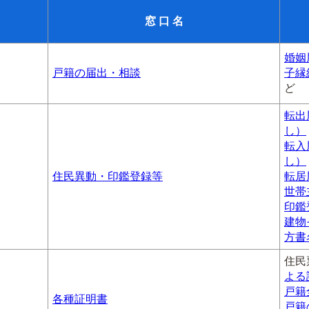
窓 口 名
婚姻
戸籍の届出・相談
子縁
ど
転出
し）
転入
し）
住民異動・印鑑登録等
転居
世帯
印鑑
建物
方書
住民
よる
戸籍
各種証明書
戸籍