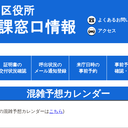
よくあるお問
アクセス
証明書の
呼出状況の
来庁日時の
事前
交付状況確認
メール通知登録
事前予約
確認
混雑予想カレンダー
所の混雑予想カレンダーは
こちら
)