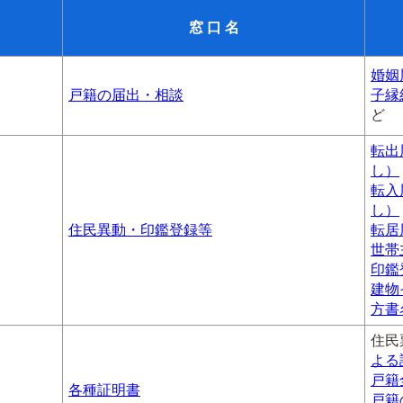
窓 口 名
婚姻
戸籍の届出・相談
子縁
ど
転出
し）
転入
し）
住民異動・印鑑登録等
転居
世帯
印鑑
建物
方書
住民
よる
戸籍
各種証明書
戸籍