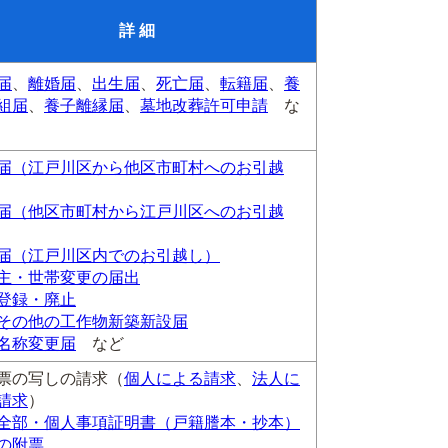
詳 細
届
、
離婚届
、
出生届
、
死亡届
、
転籍届
、
養
組届
、
養子離縁届
、
墓地改葬許可申請
な
届（江戸川区から他区市町村へのお引越
届（他区市町村から江戸川区へのお引越
届（江戸川区内でのお引越し）
主・世帯変更の届出
登録・廃止
その他の工作物新築新設届
名称変更届
など
票の写しの請求（
個人による請求
、
法人に
請求
）
全部・個人事項証明書（戸籍謄本・抄本）
の附票