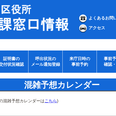
よくあるお問
アクセス
証明書の
呼出状況の
来庁日時の
事前
交付状況確認
メール通知登録
事前予約
確認
混雑予想カレンダー
所の混雑予想カレンダーは
こちら
)