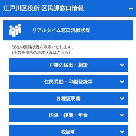
トップページ
江戸川区役所 区民課窓口情報
リアルタイム窓口混雑状況
リアルタイム窓口混雑状況
受付番号の呼出状況確認
証明書の交付状況確認
現在の混雑状況を表示いたします。
(小岩事務所の混雑状況は
こちら
)
呼出状況のメール通知登録
戸籍の届出・相談
来庁日時の事前予約
住民異動・印鑑登録等
事前予約の確認・取消
混雑予想カレンダー
各種証明書
本サイトのご利用案内
国保・後期・年金
税証明