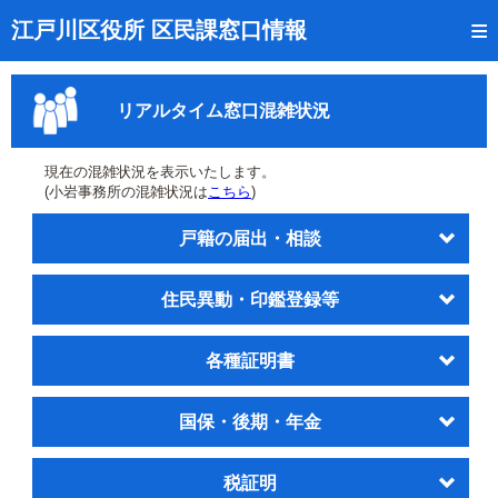
トップページ
江戸川区役所 区民課窓口情報
リアルタイム窓口混雑状況
リアルタイム窓口混雑状況
受付番号の呼出状況確認
証明書の交付状況確認
現在の混雑状況を表示いたします。
(小岩事務所の混雑状況は
こちら
)
呼出状況のメール通知登録
戸籍の届出・相談
来庁日時の事前予約
住民異動・印鑑登録等
事前予約の確認・取消
混雑予想カレンダー
各種証明書
本サイトのご利用案内
国保・後期・年金
税証明