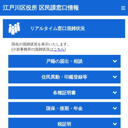
トップページ
江戸川区役所 区民課窓口情報
リアルタイム窓口混雑状況
リアルタイム窓口混雑状況
受付番号の呼出状況確認
証明書の交付状況確認
現在の混雑状況を表示いたします。
(小岩事務所の混雑状況は
こちら
)
呼出状況のメール通知登録
戸籍の届出・相談
来庁日時の事前予約
住民異動・印鑑登録等
事前予約の確認・取消
混雑予想カレンダー
各種証明書
本サイトのご利用案内
国保・後期・年金
税証明