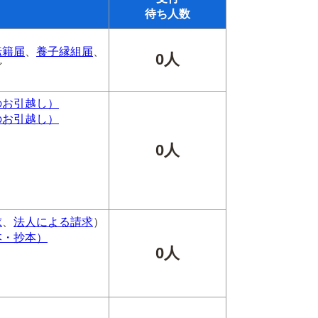
待ち人数
転籍届
、
養子縁組届
、
0人
ど
のお引越し）
のお引越し）
0人
求
、
法人による請求
）
本・抄本）
0人