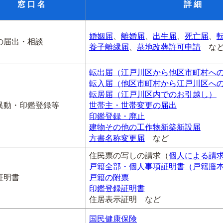
窓 口 名
詳 細
婚姻届
、
離婚届
、
出生届
、
死亡届
、
の届出・相談
養子離縁届
、
墓地改葬許可申請
な
転出届（江戸川区から他区市町村へ
転入届（他区市町村から江戸川区へ
転居届（江戸川区内でのお引越し）
異動・印鑑登録等
世帯主・世帯変更の届出
印鑑登録・廃止
建物その他の工作物新築新設届
方書名称変更届
など
住民票の写しの請求（
個人による請
戸籍全部・個人事項証明書（戸籍謄
証明書
戸籍の附票
印鑑登録証明書
住居表示証明 など
国民健康保険