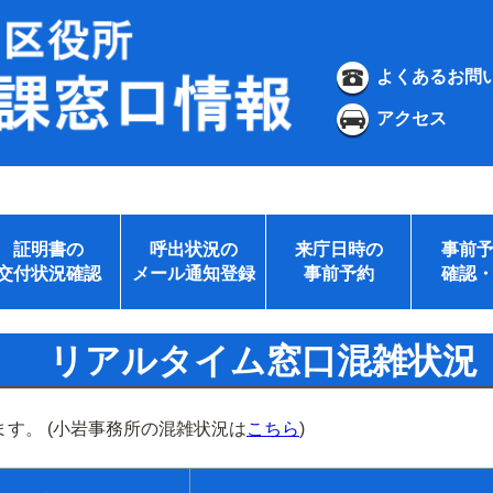
よくあるお問
アクセス
証明書の
呼出状況の
来庁日時の
事前
交付状況確認
メール通知登録
事前予約
確認
リアルタイム窓口混雑状況
す。 (小岩事務所の混雑状況は
こちら
)