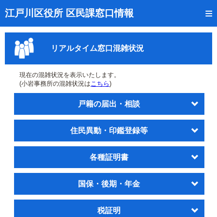
トップページ
江戸川区役所 区民課窓口情報
リアルタイム窓口混雑状況
リアルタイム窓口混雑状況
受付番号の呼出状況確認
証明書の交付状況確認
現在の混雑状況を表示いたします。
(小岩事務所の混雑状況は
こちら
)
呼出状況のメール通知登録
戸籍の届出・相談
来庁日時の事前予約
住民異動・印鑑登録等
事前予約の確認・取消
混雑予想カレンダー
各種証明書
本サイトのご利用案内
国保・後期・年金
税証明