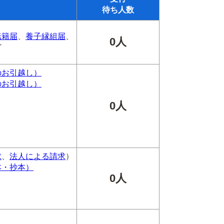
待ち人数
転籍届
、
養子縁組届
、
0人
ど
のお引越し）
のお引越し）
0人
求
、
法人による請求
）
本・抄本）
0人