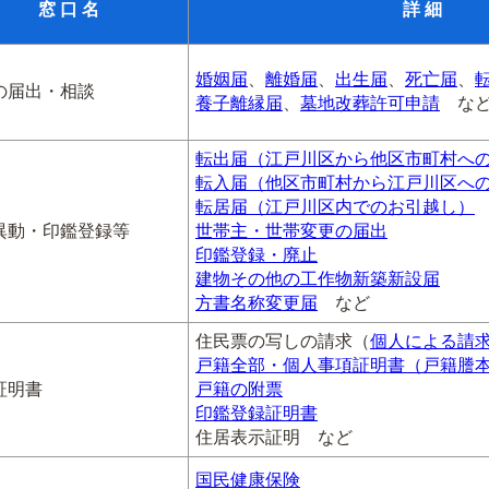
窓 口 名
詳 細
婚姻届
、
離婚届
、
出生届
、
死亡届
、
の届出・相談
養子離縁届
、
墓地改葬許可申請
な
転出届（江戸川区から他区市町村へ
転入届（他区市町村から江戸川区へ
転居届（江戸川区内でのお引越し）
異動・印鑑登録等
世帯主・世帯変更の届出
印鑑登録・廃止
建物その他の工作物新築新設届
方書名称変更届
など
住民票の写しの請求（
個人による請
戸籍全部・個人事項証明書（戸籍謄
証明書
戸籍の附票
印鑑登録証明書
住居表示証明 など
国民健康保険