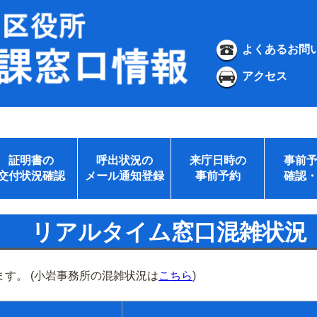
よくあるお問
アクセス
証明書の
呼出状況の
来庁日時の
事前
交付状況確認
メール通知登録
事前予約
確認
リアルタイム窓口混雑状況
す。 (小岩事務所の混雑状況は
こちら
)