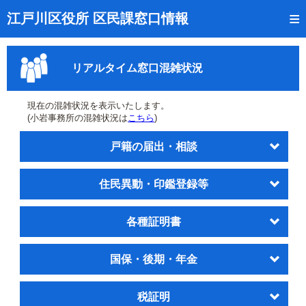
トップページ
江戸川区役所 区民課窓口情報
リアルタイム窓口混雑状況
リアルタイム窓口混雑状況
受付番号の呼出状況確認
証明書の交付状況確認
現在の混雑状況を表示いたします。
(小岩事務所の混雑状況は
こちら
)
呼出状況のメール通知登録
戸籍の届出・相談
来庁日時の事前予約
住民異動・印鑑登録等
事前予約の確認・取消
混雑予想カレンダー
各種証明書
本サイトのご利用案内
国保・後期・年金
税証明