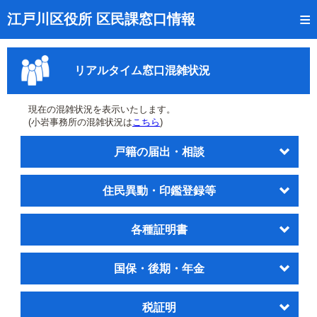
トップページ
江戸川区役所 区民課窓口情報
リアルタイム窓口混雑状況
リアルタイム窓口混雑状況
受付番号の呼出状況確認
証明書の交付状況確認
現在の混雑状況を表示いたします。
(小岩事務所の混雑状況は
こちら
)
呼出状況のメール通知登録
戸籍の届出・相談
来庁日時の事前予約
住民異動・印鑑登録等
事前予約の確認・取消
混雑予想カレンダー
各種証明書
本サイトのご利用案内
国保・後期・年金
税証明