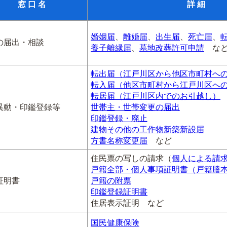
窓 口 名
詳 細
婚姻届
、
離婚届
、
出生届
、
死亡届
、
の届出・相談
養子離縁届
、
墓地改葬許可申請
な
転出届（江戸川区から他区市町村へ
転入届（他区市町村から江戸川区へ
転居届（江戸川区内でのお引越し）
異動・印鑑登録等
世帯主・世帯変更の届出
印鑑登録・廃止
建物その他の工作物新築新設届
方書名称変更届
など
住民票の写しの請求（
個人による請
戸籍全部・個人事項証明書（戸籍謄
証明書
戸籍の附票
印鑑登録証明書
住居表示証明 など
国民健康保険