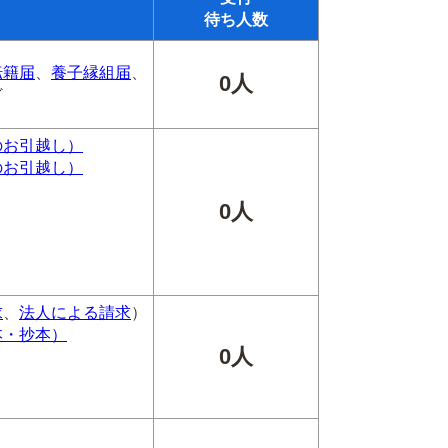
待ち人数
転籍届
、
養子縁組届
、
0人
ど
のお引越し）
のお引越し）
0人
求
、
法人による請求
）
本・抄本）
0人