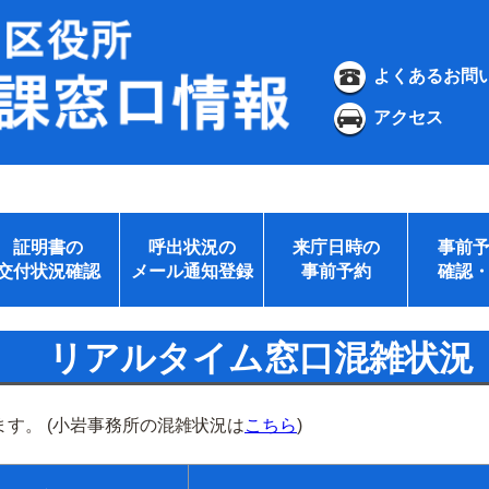
よくあるお問
アクセス
証明書の
呼出状況の
来庁日時の
事前
交付状況確認
メール通知登録
事前予約
確認
リアルタイム窓口混雑状況
す。 (小岩事務所の混雑状況は
こちら
)