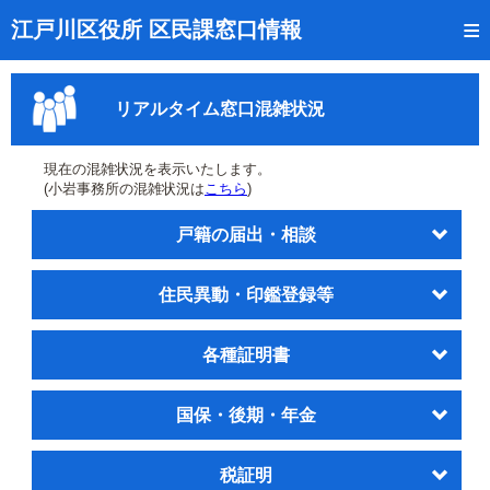
トップページ
江戸川区役所 区民課窓口情報
リアルタイム窓口混雑状況
リアルタイム窓口混雑状況
受付番号の呼出状況確認
証明書の交付状況確認
現在の混雑状況を表示いたします。
(小岩事務所の混雑状況は
こちら
)
呼出状況のメール通知登録
戸籍の届出・相談
来庁日時の事前予約
住民異動・印鑑登録等
事前予約の確認・取消
混雑予想カレンダー
各種証明書
本サイトのご利用案内
国保・後期・年金
税証明