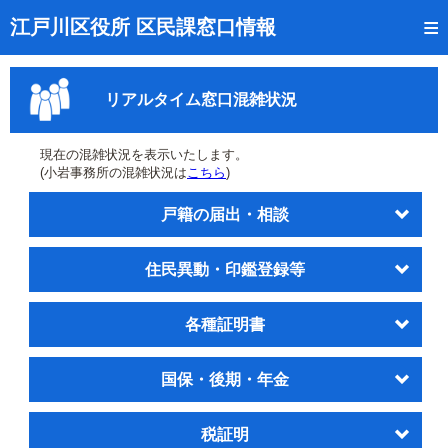
トップページ
江戸川区役所 区民課窓口情報
リアルタイム窓口混雑状況
リアルタイム窓口混雑状況
受付番号の呼出状況確認
証明書の交付状況確認
現在の混雑状況を表示いたします。
(小岩事務所の混雑状況は
こちら
)
呼出状況のメール通知登録
戸籍の届出・相談
来庁日時の事前予約
住民異動・印鑑登録等
事前予約の確認・取消
混雑予想カレンダー
各種証明書
本サイトのご利用案内
国保・後期・年金
税証明