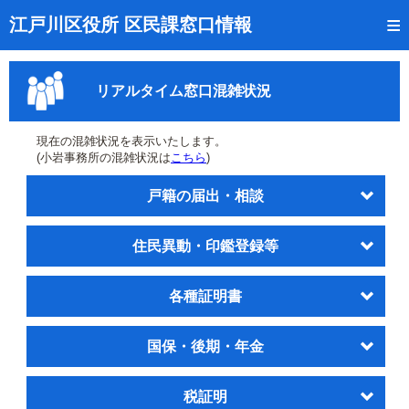
トップページ
江戸川区役所 区民課窓口情報
リアルタイム窓口混雑状況
リアルタイム窓口混雑状況
受付番号の呼出状況確認
証明書の交付状況確認
現在の混雑状況を表示いたします。
(小岩事務所の混雑状況は
こちら
)
呼出状況のメール通知登録
戸籍の届出・相談
来庁日時の事前予約
住民異動・印鑑登録等
事前予約の確認・取消
混雑予想カレンダー
各種証明書
本サイトのご利用案内
国保・後期・年金
税証明