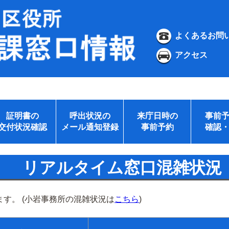
よくあるお問
アクセス
証明書の
呼出状況の
来庁日時の
事前
交付状況確認
メール通知登録
事前予約
確認
リアルタイム窓口混雑状況
す。 (小岩事務所の混雑状況は
こちら
)