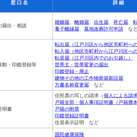
窓 口 名
詳 細
婚姻届
、
離婚届
、
出生届
、
死亡届
、
の届出・相談
養子離縁届
、
墓地改葬許可申請
な
転出届（江戸川区から他区市町村へ
転入届（他区市町村から江戸川区へ
転居届（江戸川区内でのお引越し）
異動・印鑑登録等
世帯主・世帯変更の届出
印鑑登録・廃止
建物その他の工作物新築新設届
方書名称変更届
など
住民票の写しの請求（
個人による請
戸籍全部・個人事項証明書（戸籍謄
証明書
戸籍の附票
印鑑登録証明書
住居表示証明 など
国民健康保険