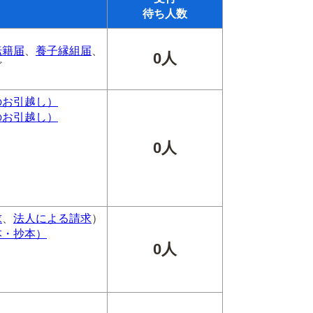
待ち人数
転籍届
、
養子縁組届
、
0人
ど
のお引越し）
のお引越し）
0人
求
、
法人による請求
）
本・抄本）
0人