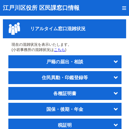
トップページ
江戸川区役所 区民課窓口情報
リアルタイム窓口混雑状況
リアルタイム窓口混雑状況
受付番号の呼出状況確認
証明書の交付状況確認
現在の混雑状況を表示いたします。
(小岩事務所の混雑状況は
こちら
)
呼出状況のメール通知登録
戸籍の届出・相談
来庁日時の事前予約
住民異動・印鑑登録等
事前予約の確認・取消
混雑予想カレンダー
各種証明書
本サイトのご利用案内
国保・後期・年金
税証明