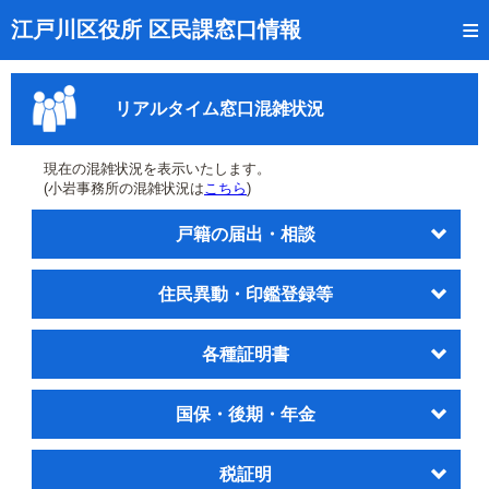
トップページ
江戸川区役所 区民課窓口情報
リアルタイム窓口混雑状況
リアルタイム窓口混雑状況
受付番号の呼出状況確認
証明書の交付状況確認
現在の混雑状況を表示いたします。
(小岩事務所の混雑状況は
こちら
)
呼出状況のメール通知登録
戸籍の届出・相談
来庁日時の事前予約
住民異動・印鑑登録等
事前予約の確認・取消
混雑予想カレンダー
各種証明書
本サイトのご利用案内
国保・後期・年金
税証明