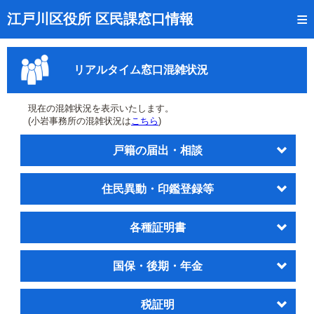
トップページ
江戸川区役所 区民課窓口情報
リアルタイム窓口混雑状況
リアルタイム窓口混雑状況
受付番号の呼出状況確認
証明書の交付状況確認
現在の混雑状況を表示いたします。
(小岩事務所の混雑状況は
こちら
)
呼出状況のメール通知登録
戸籍の届出・相談
来庁日時の事前予約
住民異動・印鑑登録等
事前予約の確認・取消
混雑予想カレンダー
各種証明書
本サイトのご利用案内
国保・後期・年金
税証明