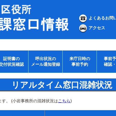
よくあるお問
アクセス
証明書の
呼出状況の
来庁日時の
事前
交付状況確認
メール通知登録
事前予約
確認
リアルタイム窓口混雑状況
す。 (小岩事務所の混雑状況は
こちら
)