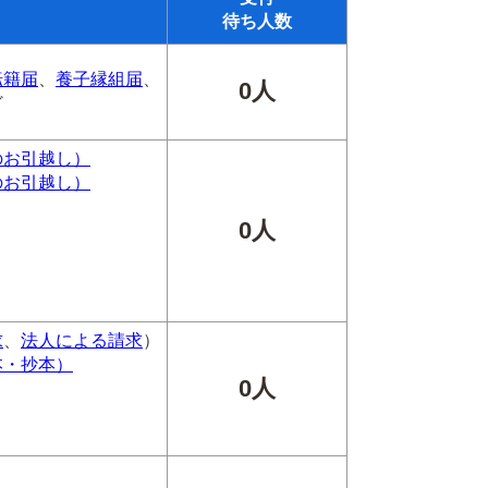
待ち人数
転籍届
、
養子縁組届
、
0人
ど
のお引越し）
のお引越し）
0人
求
、
法人による請求
）
本・抄本）
0人