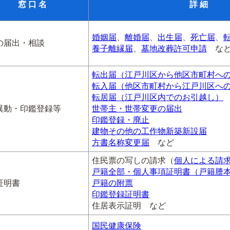
窓 口 名
詳 細
婚姻届
、
離婚届
、
出生届
、
死亡届
、
の届出・相談
養子離縁届
、
墓地改葬許可申請
な
転出届（江戸川区から他区市町村へ
転入届（他区市町村から江戸川区へ
転居届（江戸川区内でのお引越し）
異動・印鑑登録等
世帯主・世帯変更の届出
印鑑登録・廃止
建物その他の工作物新築新設届
方書名称変更届
など
住民票の写しの請求（
個人による請
戸籍全部・個人事項証明書（戸籍謄
証明書
戸籍の附票
印鑑登録証明書
住居表示証明 など
国民健康保険