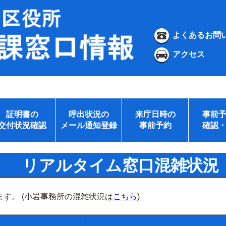
よくあるお問
アクセス
証明書の
呼出状況の
来庁日時の
事前
交付状況確認
メール通知登録
事前予約
確認
リアルタイム窓口混雑状況
す。 (小岩事務所の混雑状況は
こちら
)