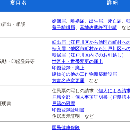
窓 口 名
詳 細
婚姻届
、
離婚届
、
出生届
、
死亡届
、
の届出・相談
養子離縁届
、
墓地改葬許可申請
な
転出届（江戸川区から他区市町村へ
転入届（他区市町村から江戸川区へ
転居届（江戸川区内でのお引越し）
異動・印鑑登録等
世帯主・世帯変更の届出
印鑑登録・廃止
建物その他の工作物新築新設届
方書名称変更届
など
住民票の写しの請求（
個人による請
戸籍全部・個人事項証明書（戸籍謄
証明書
戸籍の附票
印鑑登録証明書
住居表示証明 など
国民健康保険