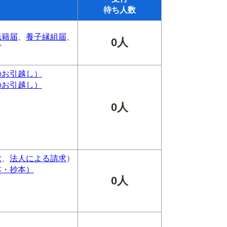
待ち人数
転籍届
、
養子縁組届
、
0人
ど
のお引越し）
のお引越し）
0人
求
、
法人による請求
）
本・抄本）
0人