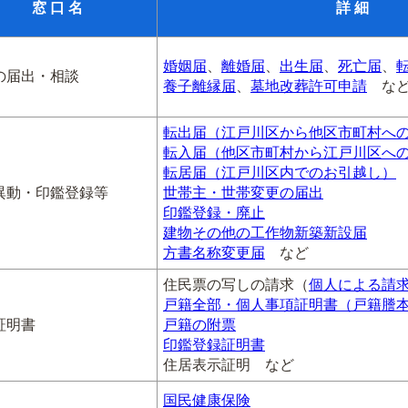
窓 口 名
詳 細
婚姻届
、
離婚届
、
出生届
、
死亡届
、
の届出・相談
養子離縁届
、
墓地改葬許可申請
な
転出届（江戸川区から他区市町村へ
転入届（他区市町村から江戸川区へ
転居届（江戸川区内でのお引越し）
異動・印鑑登録等
世帯主・世帯変更の届出
印鑑登録・廃止
建物その他の工作物新築新設届
方書名称変更届
など
住民票の写しの請求（
個人による請
戸籍全部・個人事項証明書（戸籍謄
証明書
戸籍の附票
印鑑登録証明書
住居表示証明 など
国民健康保険