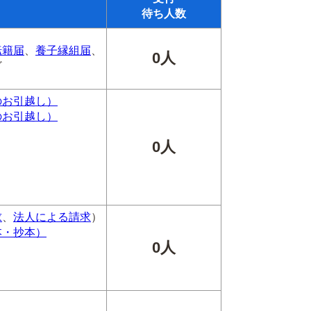
待ち人数
転籍届
、
養子縁組届
、
0人
ど
のお引越し）
のお引越し）
0人
求
、
法人による請求
）
本・抄本）
0人