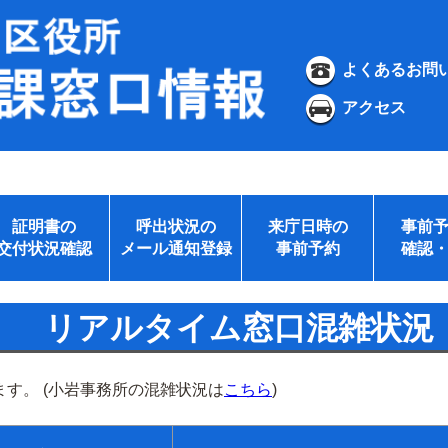
よくあるお問
アクセス
証明書の
呼出状況の
来庁日時の
事前
交付状況確認
メール通知登録
事前予約
確認
リアルタイム窓口混雑状況
す。 (小岩事務所の混雑状況は
こちら
)