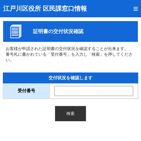
トップページ
江戸川区役所 区民課窓口情報
リアルタイム窓口混雑状況
証明書の交付状況確認
受付番号の呼出状況確認
証明書の交付状況確認
お客様が申請された証明書の交付状況を確認することが出来ます。
番号札に書かれている「受付番号」を入力し「検索」を押してくださ
呼出状況のメール通知登録
い。
来庁日時の事前予約
交付状況を確認します
事前予約の確認・取消
受付番号
混雑予想カレンダー
本サイトのご利用案内