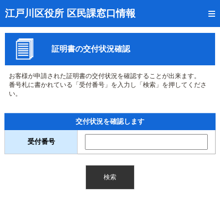
トップページ
江戸川区役所 区民課窓口情報
リアルタイム窓口混雑状況
証明書の交付状況確認
受付番号の呼出状況確認
証明書の交付状況確認
お客様が申請された証明書の交付状況を確認することが出来ます。
番号札に書かれている「受付番号」を入力し「検索」を押してくださ
呼出状況のメール通知登録
い。
来庁日時の事前予約
交付状況を確認します
事前予約の確認・取消
受付番号
混雑予想カレンダー
本サイトのご利用案内