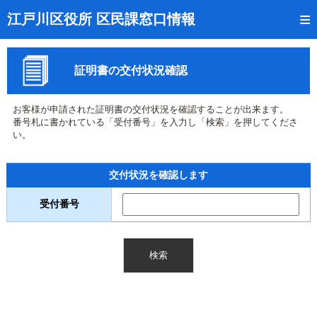
トップページ
江戸川区役所 区民課窓口情報
リアルタイム窓口混雑状況
証明書の交付状況確認
受付番号の呼出状況確認
証明書の交付状況確認
お客様が申請された証明書の交付状況を確認することが出来ます。
番号札に書かれている「受付番号」を入力し「検索」を押してくださ
呼出状況のメール通知登録
い。
来庁日時の事前予約
交付状況を確認します
事前予約の確認・取消
受付番号
混雑予想カレンダー
本サイトのご利用案内