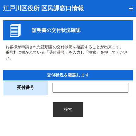
トップページ
江戸川区役所 区民課窓口情報
リアルタイム窓口混雑状況
証明書の交付状況確認
受付番号の呼出状況確認
証明書の交付状況確認
お客様が申請された証明書の交付状況を確認することが出来ます。
番号札に書かれている「受付番号」を入力し「検索」を押してくださ
呼出状況のメール通知登録
い。
来庁日時の事前予約
交付状況を確認します
事前予約の確認・取消
受付番号
混雑予想カレンダー
本サイトのご利用案内