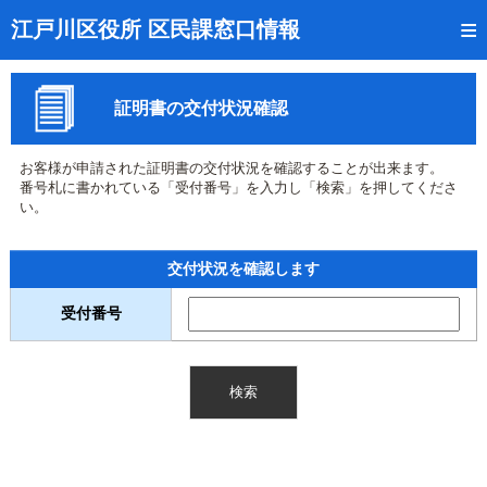
トップページ
江戸川区役所 区民課窓口情報
リアルタイム窓口混雑状況
証明書の交付状況確認
受付番号の呼出状況確認
証明書の交付状況確認
お客様が申請された証明書の交付状況を確認することが出来ます。
番号札に書かれている「受付番号」を入力し「検索」を押してくださ
呼出状況のメール通知登録
い。
来庁日時の事前予約
交付状況を確認します
事前予約の確認・取消
受付番号
混雑予想カレンダー
本サイトのご利用案内