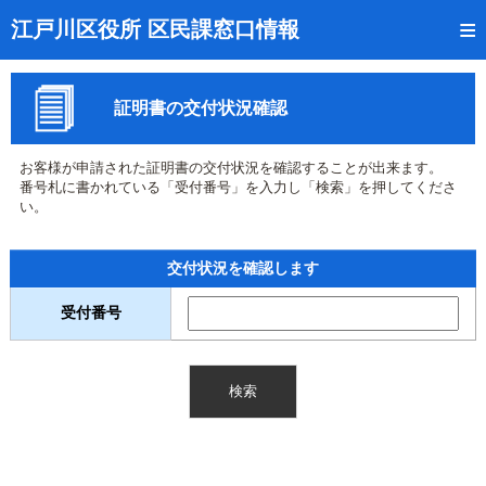
トップページ
江戸川区役所 区民課窓口情報
リアルタイム窓口混雑状況
証明書の交付状況確認
受付番号の呼出状況確認
証明書の交付状況確認
お客様が申請された証明書の交付状況を確認することが出来ます。
番号札に書かれている「受付番号」を入力し「検索」を押してくださ
呼出状況のメール通知登録
い。
来庁日時の事前予約
交付状況を確認します
事前予約の確認・取消
受付番号
混雑予想カレンダー
本サイトのご利用案内