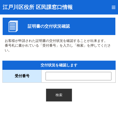
トップページ
江戸川区役所 区民課窓口情報
リアルタイム窓口混雑状況
証明書の交付状況確認
受付番号の呼出状況確認
証明書の交付状況確認
お客様が申請された証明書の交付状況を確認することが出来ます。
番号札に書かれている「受付番号」を入力し「検索」を押してくださ
呼出状況のメール通知登録
い。
来庁日時の事前予約
交付状況を確認します
事前予約の確認・取消
受付番号
混雑予想カレンダー
本サイトのご利用案内