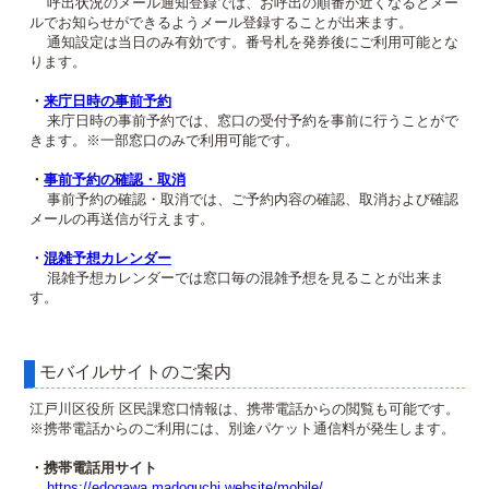
呼出状況のメール通知登録では、お呼出の順番が近くなるとメー
ルでお知らせができるようメール登録することが出来ます。
通知設定は当日のみ有効です。番号札を発券後にご利用可能とな
ります。
・
来庁日時の事前予約
来庁日時の事前予約では、窓口の受付予約を事前に行うことがで
きます。※一部窓口のみで利用可能です。
・
事前予約の確認・取消
事前予約の確認・取消では、ご予約内容の確認、取消および確認
メールの再送信が行えます。
・
混雑予想カレンダー
混雑予想カレンダーでは窓口毎の混雑予想を見ることが出来ま
す。
モバイルサイトのご案内
江戸川区役所 区民課窓口情報は、携帯電話からの閲覧も可能です。
※携帯電話からのご利用には、別途パケット通信料が発生します。
・携帯電話用サイト
https://edogawa.madoguchi.website/mobile/