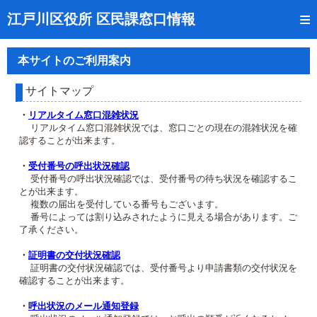
トップページ
江戸川区役所 区民課窓口情報
リアルタイム窓口混雑状況
本サイトのご利用案内
受付番号の呼出状況確認
サイトマップ
証明書の交付状況確認
・
リアルタイム窓口混雑状況
リアルタイム窓口混雑状況では、窓口ごとの現在の混雑状況を確
呼出状況のメール通知登録
認することが出来ます。
来庁日時の事前予約
・
受付番号の呼出状況確認
受付番号の呼出状況確認では、受付番号の待ち状況を確認するこ
とが出来ます。
事前予約の確認・取消
複数の届出を受付している番号もございます。
番号によっては割り込みされたように見える場合があります。ご
混雑予想カレンダー
了承ください。
本サイトのご利用案内
・
証明書の交付状況確認
証明書の交付状況確認では、受付番号より申請書類の交付状況を
確認することが出来ます。
・
呼出状況のメール通知登録