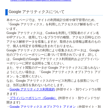
Google アナリティクスについて
本ホームページでは、サイトの利用統計分析や保守管理のため、
「Google アナリティクス」を利用したアクセスログ解析を行って
います。
Google アナリティクスは、Cookieを利用して閲覧者のドメイン名
やIPアドレス、使用しているブラウザの種類、アクセス日時などの
アクセス解析データを収集しますが、取得される情報は匿名のもの
で、個人を特定する情報は含まれておりません。
Google アナリティクスの利用により収集されたデータは、Google
社のプライバシーポリシーに基づいて管理されています。詳しく
は、Google社のGoogle アナリティクス利用規約およびプライバシ
ーポリシーに関する説明をご覧ください。
また、サイト閲覧のデータが Google アナリティクスに送られない
ようにしたい場合は、「Google アナリティクス オプトアウト アド
オン」をご使用ください。
なお、Google アナリティクスのサービス利用による損害について
は、当区は責任を負わないものとします。
・
Google アナリティクス利用規約
(外部サイト・別ウインドウが開
きます)
・
プライバシーポリシー（Google）
(外部サイト・別ウインドウが
開きます)
・
Google アナリティクス オプトアウト アドオン
（外部サイト・別